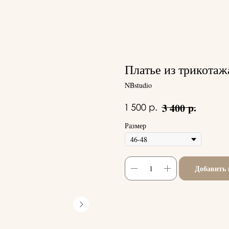
Платье из трикотаж
NBstudio
р.
3 400
1 500
р.
Размер
Добавить 