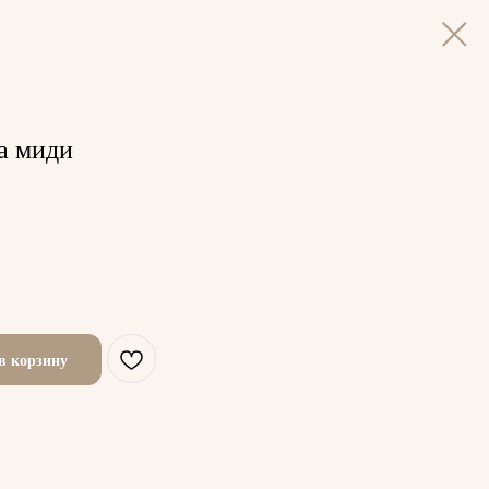
а миди
в корзину